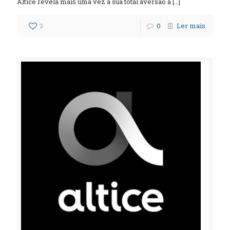
Altice revela mais uma vez a sua total aversão à
[…]
3
0
Ler mais