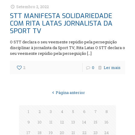
Setembro 2, 2022
STT MANIFESTA SOLIDARIEDADE
COM RITA LATAS JORNALISTA DA
SPORT TV
O STT declara o seu veemente repúdio pela perseguição
disciplinar à jornalista da Sport TV, Rita Latas O STT declara o
seu veemente repúdio pela perseguição
[…]
2
0
Ler mais
Página anterior
1
2
3
4
5
6
7
8
9
10
11
12
13
14
15
16
17
18
19
20
21
22
23
24