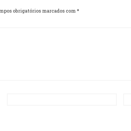
mpos obrigatórios marcados com
*
Email
*
Sit
avegador para a próxima vez que eu comentar.