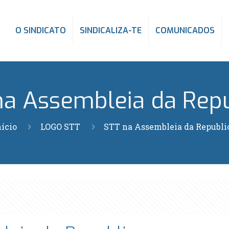
O SINDICATO
SINDICALIZA-TE
COMUNICADOS
na Assembleia da Repu
nício
LOGO STT
STT na Assembleia da Republi