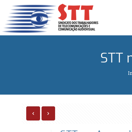
STT 
I